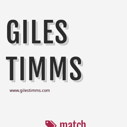
GILES
TIMMS
www.gilestimms.com
match