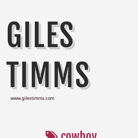
GILES
TIMMS
www.gilestimms.com
cowboy